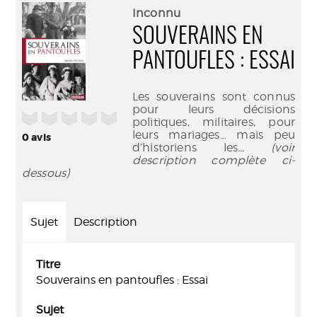
(Nouve
par
Inconnu
fenêtr
mail
SOUVERAINS EN
PANTOUFLES : ESSAI
Les souverains sont connus
pour leurs décisions
/5
politiques, militaires, pour
leurs mariages... mais peu
0
avis
d’historiens les
... (voir
description complète ci-
dessous)
Sujet
Description
Titre
Souverains en pantoufles : Essai
Sujet