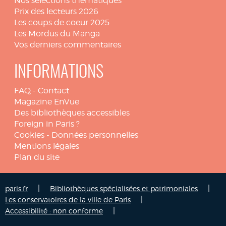
Nos sélections thématiques
Prix des lecteurs 2026
Les coups de coeur 2025
Les Mordus du Manga
Vos derniers commentaires
INFORMATIONS
FAQ
-
Contact
Magazine EnVue
Des bibliothèques accessibles
Foreign in Paris ?
Cookies
-
Données personnelles
Mentions légales
Plan du site
|
|
paris.fr
Bibliothèques spécialisées et patrimoniales
|
Les conservatoires de la ville de Paris
|
Accessibilité : non conforme