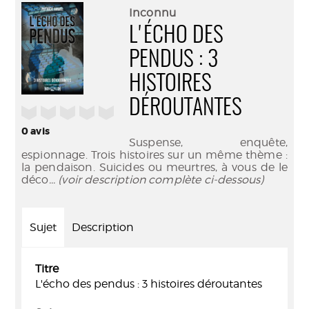
(Nouve
par
Inconnu
fenêtr
mail
L'ÉCHO DES
PENDUS : 3
HISTOIRES
DÉROUTANTES
/5
0
avis
Suspense, enquête,
espionnage. Trois histoires sur un même thème :
la pendaison. Suicides ou meurtres, à vous de le
déco
... (voir description complète ci-dessous)
Sujet
Description
Titre
L'écho des pendus : 3 histoires déroutantes