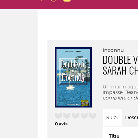
Inconnu
DOUBLE V
SARAH CH
Un marin aguer
impasse...Jean
complète ci-d
/5
Sujet
Descr
0
avis
Titre