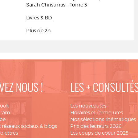
Sarah Christmas - Tome 3
Livres & BD
Plus de 2h.
VEZ NOUS !
LES + CONSULTÉ
book
Les nouveautés
gram
Horaires et fermetures
be
Nos sélections thématiques
 réseaux sociaux & blogs
Prix des lecteurs 2026
folettres
Les coups de coeur 2025