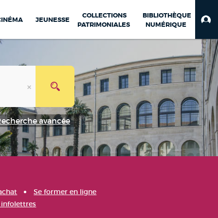
COLLECTIONS
BIBLIOTHÈQUE
CINÉMA
JEUNESSE
PATRIMONIALES
NUMÉRIQUE
Recherche avancée
achat
Se former en ligne
infolettres