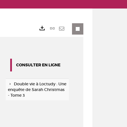
Lien
Exports
permanent
Envoyer
(Nouvelle
par
fenêtre)
mail
CONSULTER EN LIGNE
Double vie à Loctudy : Une
enquête de Sarah Christmas
- Tome 3