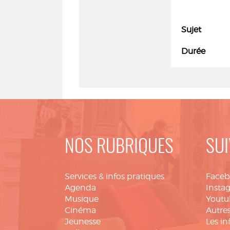
Sujet
Durée
NOS RUBRIQUES
SUI
Services & infos pratiques
Face
Agenda
Insta
Musique
Youtu
Cinéma
Autres
Jeunesse
Les in