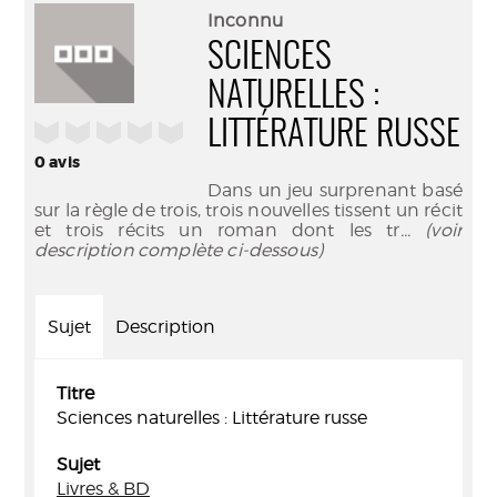
(Nouve
par
Inconnu
fenêtr
mail
SCIENCES
NATURELLES :
/5
LITTÉRATURE RUSSE
0
avis
Dans un jeu surprenant basé
sur la règle de trois, trois nouvelles tissent un récit
et trois récits un roman dont les tr
... (voir
description complète ci-dessous)
Sujet
Description
Titre
Sciences naturelles : Littérature russe
Sujet
Livres & BD