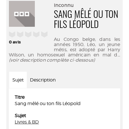
(Nouve
par
Inconnu
fenêtr
mail
SANG MÊLÉ OU TON
FILS LÉOPOLD
/5
Au Congo belge, dans les
0
avis
années 1950, Léo, un jeune
métis, est adopté par Harry
Wilson, un homosexuel américain en mal d
...
(voir description complète ci-dessous)
Sujet
Description
Titre
Sang mêlé ou ton fils Léopold
Sujet
Livres & BD