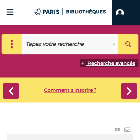
Recherche avancée
Comment s'inscrire ?
Lien
perma
Envo