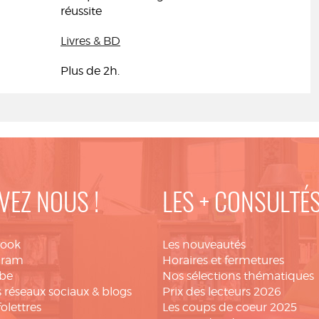
réussite
Livres & BD
Plus de 2h.
VEZ NOUS !
LES + CONSULTÉ
book
Les nouveautés
gram
Horaires et fermetures
be
Nos sélections thématiques
 réseaux sociaux & blogs
Prix des lecteurs 2026
folettres
Les coups de coeur 2025