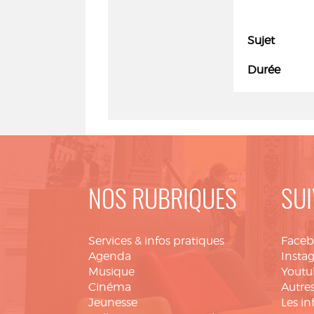
Sujet
Durée
NOS RUBRIQUES
SUI
Services & infos pratiques
Face
Agenda
Insta
Musique
Youtu
Cinéma
Autres
Jeunesse
Les in