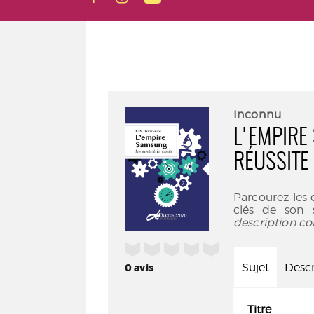
Inconnu
L'EMPIRE
RÉUSSITE
Parcourez les
clés de son 
description co
/5
Sujet
Descr
0
avis
Titre