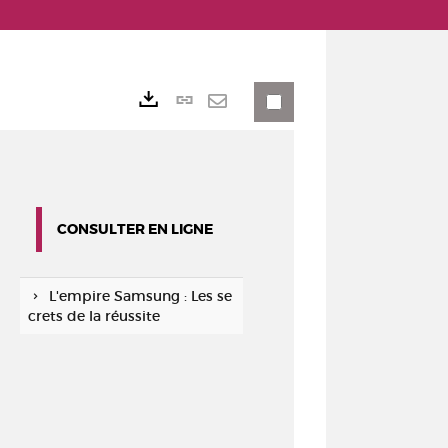
Lien
Exports
permanent
Envoyer
(Nouvelle
par
fenêtre)
mail
CONSULTER EN LIGNE
L'empire Samsung : Les se
crets de la réussite