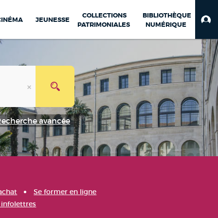
COLLECTIONS
BIBLIOTHÈQUE
CINÉMA
JEUNESSE
PATRIMONIALES
NUMÉRIQUE
Recherche avancée
achat
Se former en ligne
infolettres