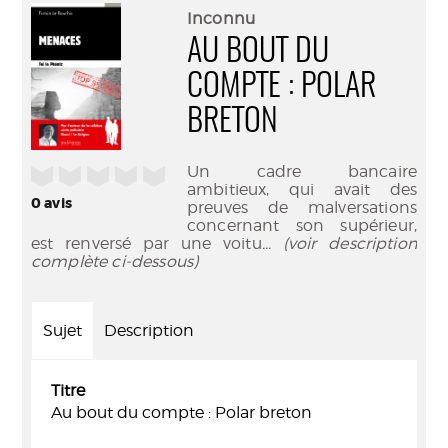
(Nouve
par
Inconnu
fenêtr
mail
AU BOUT DU
COMPTE : POLAR
BRETON
Un cadre bancaire
/5
ambitieux, qui avait des
0
avis
preuves de malversations
concernant son supérieur,
est renversé par une voitu
... (voir description
complète ci-dessous)
Sujet
Description
Titre
Au bout du compte : Polar breton