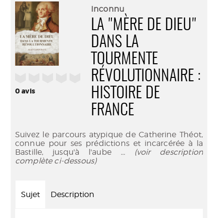
(Nouve
par
Inconnu
fenêtr
mail
LA "MÈRE DE DIEU"
DANS LA
TOURMENTE
RÉVOLUTIONNAIRE :
/5
HISTOIRE DE
0
avis
FRANCE
Suivez le parcours atypique de Catherine Théot,
connue pour ses prédictions et incarcérée à la
Bastille, jusqu'à l'aube
... (voir description
complète ci-dessous)
Sujet
Description