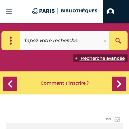
Recherche avancée
Comment s'inscrire ?
Lien
perma
Envo