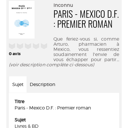
(Nouve
par
Inconnu
fenêtr
mail
PARIS - MEXICO D.F.
: PREMIER ROMAN
Que feriez-vous si, comme
Arturo, pharmacien à
/5
Mexico, vous ressentiez
0
avis
soudainement l'envie de
vous échapper pour partir
...
(voir description complète ci-dessous)
Sujet
Description
Titre
Paris - Mexico D.F. : Premier roman
Sujet
Livres & BD