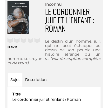
(Nouve
par
Inconnu
fenêtr
mail
LE CORDONNIER
JUIF ET L'ENFANT :
ROMAN
/5
Le destin d'un homme, juif,
qui ne peut échapper au
0
avis
destin de son peuple...Une
histoire étrange où un
homme se croyant s
... (voir description complète
ci-dessous)
Sujet
Description
Titre
Le cordonnier juif et l'enfant : Roman