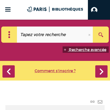
Recherche avancée
Comment s'inscrire ?
Lien
perma
Envo