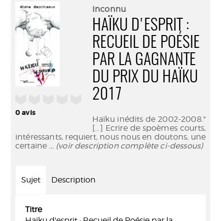
(Nouve
par
Inconnu
fenêtr
mail
HAÏKU D'ESPRIT :
RECUEIL DE POÉSIE
PAR LA GAGNANTE
DU PRIX DU HAÏKU
2017
/5
0
avis
Haïku inédits de 2002-2008."
[...] Ecrire de spoèmes courts,
intéressants, requiert, nous nous en doutons, une
certaine
... (voir description complète ci-dessous)
Sujet
Description
Titre
Haïku d'esprit : Recueil de Poésie par la