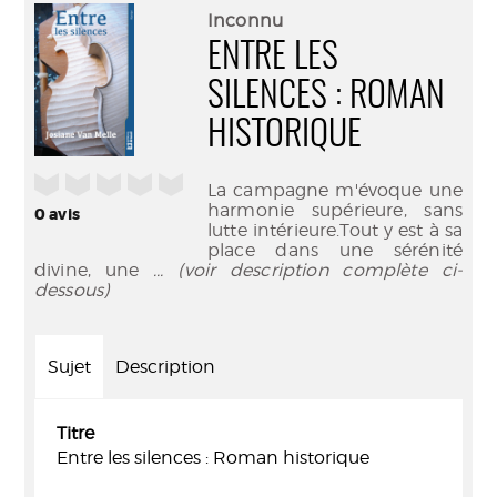
(Nouve
par
Inconnu
fenêtr
mail
ENTRE LES
SILENCES : ROMAN
HISTORIQUE
/5
La campagne m'évoque une
harmonie supérieure, sans
0
avis
lutte intérieure.Tout y est à sa
place dans une sérénité
divine, une
... (voir description complète ci-
dessous)
Sujet
Description
Titre
Entre les silences : Roman historique