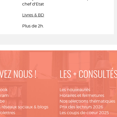
chef d'Etat
Livres & BD
Plus de 2h.
VEZ NOUS !
LES + CONSULTÉ
book
Les nouveautés
gram
Horaires et fermetures
be
Nos sélections thématiques
 réseaux sociaux & blogs
Prix des lecteurs 2026
folettres
Les coups de coeur 2025