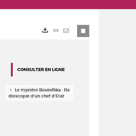
Lien
Exports
permanent
Envoyer
(Nouvelle
par
fenêtre)
mail
CONSULTER EN LIGNE
Le mystère Bouteflika : Ra
dioscopie d'un chef d'Etat