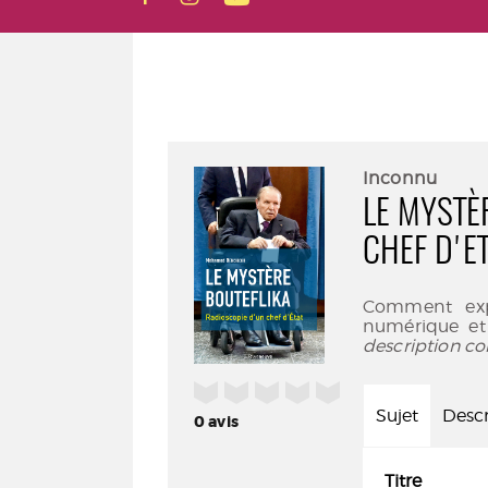
Inconnu
LE MYSTÈ
CHEF D'E
Comment expl
numérique et 
description co
/5
Sujet
Descr
0
avis
Titre