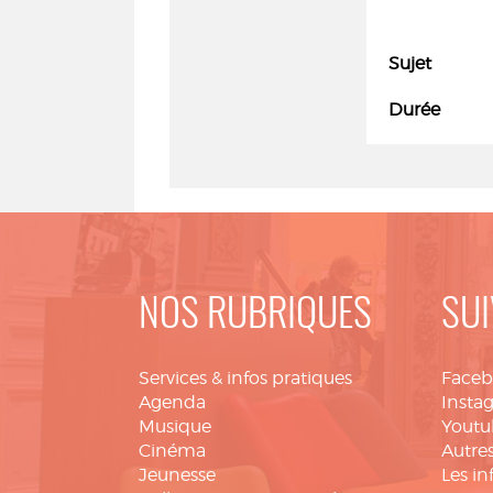
Sujet
Durée
NOS RUBRIQUES
SUI
Services & infos pratiques
Face
Agenda
Insta
Musique
Youtu
Cinéma
Autres
Jeunesse
Les in