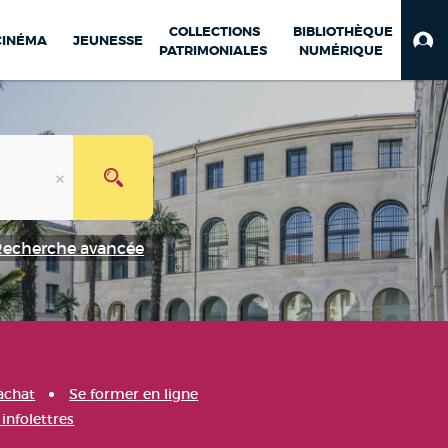
COLLECTIONS
BIBLIOTHÈQUE
CINÉMA
JEUNESSE
PATRIMONIALES
NUMÉRIQUE
Recherche avancée
achat
Se former en ligne
infolettres