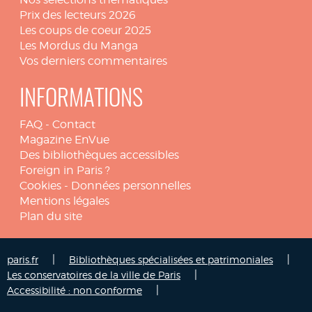
Prix des lecteurs 2026
Les coups de coeur 2025
Les Mordus du Manga
Vos derniers commentaires
INFORMATIONS
FAQ
-
Contact
Magazine EnVue
Des bibliothèques accessibles
Foreign in Paris ?
Cookies
-
Données personnelles
Mentions légales
Plan du site
|
|
paris.fr
Bibliothèques spécialisées et patrimoniales
|
Les conservatoires de la ville de Paris
|
Accessibilité : non conforme