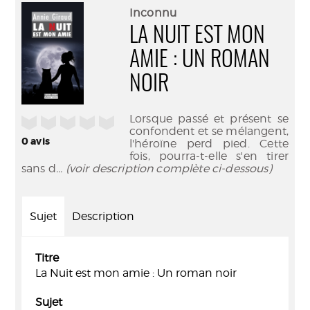
(Nouve
par
Inconnu
fenêtr
mail
LA NUIT EST MON
AMIE : UN ROMAN
NOIR
Lorsque passé et présent se
/5
confondent et se mélangent,
0
avis
l'héroïne perd pied. Cette
fois, pourra-t-elle s'en tirer
sans d
... (voir description complète ci-dessous)
Sujet
Description
Titre
La Nuit est mon amie : Un roman noir
Sujet