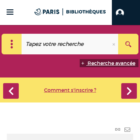
Recherche avancée
Comment s'inscrire ?
Lien
perma
Envo