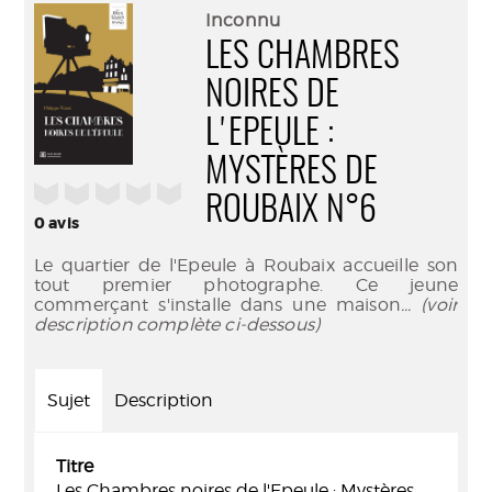
(Nouve
par
Inconnu
fenêtr
mail
LES CHAMBRES
NOIRES DE
L'EPEULE :
MYSTÈRES DE
/5
ROUBAIX N°6
0
avis
Le quartier de l'Epeule à Roubaix accueille son
tout premier photographe. Ce jeune
commerçant s'installe dans une maison
... (voir
description complète ci-dessous)
Sujet
Description
Titre
Les Chambres noires de l'Epeule : Mystères