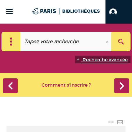
Recherche avancée
Comment s'inscrire ?
Lien
perma
Envo