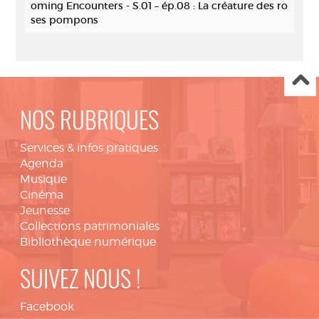
oming Encounters - S.01 – ép.08 : La créature des ro
ses pompons
NOS RUBRIQUES
Services & infos pratiques
Agenda
Musique
Cinéma
Jeunesse
Collections patrimoniales
Bibliothèque numérique
SUIVEZ NOUS !
Facebook