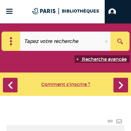
Recherche avancée
Comment s'inscrire ?
Lien
perma
Envo