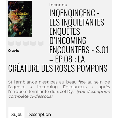
(Nouve
par
Inconnu
fenêtr
mail
INQENQINCENC -
LES INQUIÉTANTES
ENQUÊTES
D’INCOMING
/5
ENCOUNTERS - S.01
0
avis
– ÉP.08 : LA
CRÉATURE DES ROSES POMPONS
Si l’ambiance n’est pas au beau fixe au sein de
l’agence « Incoming Encounters » après
l’enquête terrifiante du « col Dy
... (voir description
complète ci-dessous)
Sujet
Description