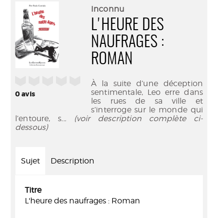
(Nouve
par
Inconnu
fenêtr
mail
L'HEURE DES
NAUFRAGES :
ROMAN
/5
À la suite d’une déception
sentimentale, Leo erre dans
0
avis
les rues de sa ville et
s’interroge sur le monde qui
l’entoure, s
... (voir description complète ci-
dessous)
Sujet
Description
Titre
L'heure des naufrages : Roman