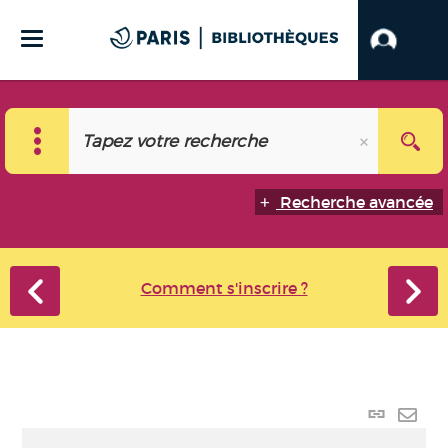
Recherche avancée
Comment s'inscrire ?
Lien
perma
Envo