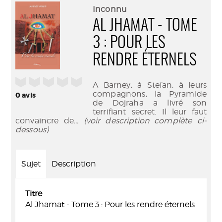
(Nouve
par
Inconnu
fenêtr
mail
AL JHAMAT - TOME
3 : POUR LES
RENDRE ÉTERNELS
/5
A Barney, à Stefan, à leurs
compagnons, la Pyramide
0
avis
de Dojraha a livré son
terrifiant secret. Il leur faut
convaincre de
... (voir description complète ci-
dessous)
Sujet
Description
Titre
Al Jhamat - Tome 3 : Pour les rendre éternels