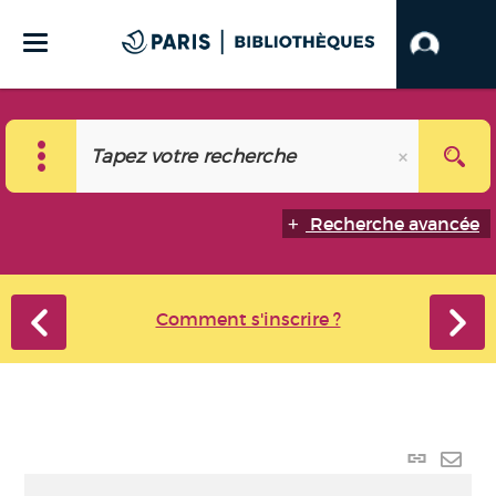
Recherche avancée
Comment s'inscrire ?
Lien
perma
Envo