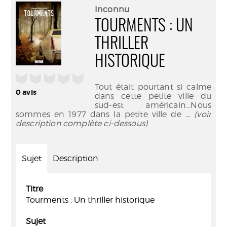
(Nouve
par
Inconnu
fenêtr
mail
TOURMENTS : UN
THRILLER
HISTORIQUE
/5
Tout était pourtant si calme
0
avis
dans cette petite ville du
sud-est américain...Nous
sommes en 1977 dans la petite ville de
... (voir
description complète ci-dessous)
Sujet
Description
Titre
Tourments : Un thriller historique
Sujet