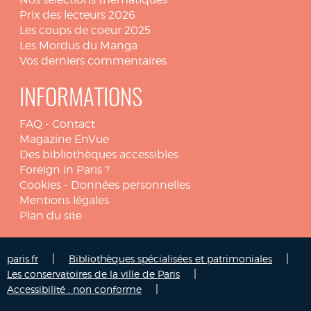
Prix des lecteurs 2026
Les coups de coeur 2025
Les Mordus du Manga
Vos derniers commentaires
INFORMATIONS
FAQ
-
Contact
Magazine EnVue
Des bibliothèques accessibles
Foreign in Paris ?
Cookies
-
Données personnelles
Mentions légales
Plan du site
|
|
paris.fr
Bibliothèques spécialisées et patrimoniales
|
Les conservatoires de la ville de Paris
|
Accessibilité : non conforme