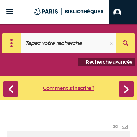
Recherche avancée
Comment s'inscrire ?
Lien
perma
Envo