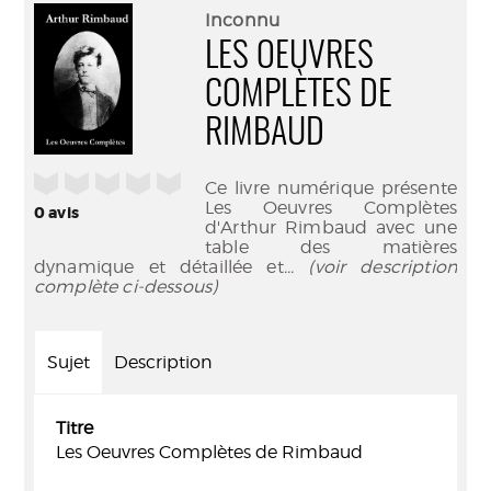
(Nouve
par
Inconnu
fenêtr
mail
LES OEUVRES
COMPLÈTES DE
RIMBAUD
/5
Ce livre numérique présente
Les Oeuvres Complètes
0
avis
d'Arthur Rimbaud avec une
table des matières
dynamique et détaillée et
... (voir description
complète ci-dessous)
Sujet
Description
Titre
Les Oeuvres Complètes de Rimbaud