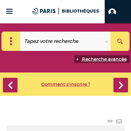
Recherche avancée
Comment s'inscrire ?
Lien
perma
Envo