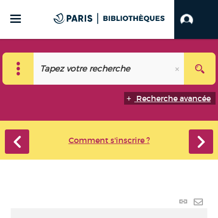
Recherche avancée
Comment s'inscrire ?
Lien
perma
Envo