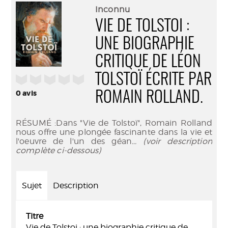
(Nouve
par
Inconnu
fenêtr
mail
VIE DE TOLSTOI :
UNE BIOGRAPHIE
CRITIQUE DE LÉON
TOLSTOÏ ÉCRITE PAR
/5
0
avis
ROMAIN ROLLAND.
RÉSUMÉ :Dans "Vie de Tolstoï", Romain Rolland
nous offre une plongée fascinante dans la vie et
l'oeuvre de l'un des géan
... (voir description
complète ci-dessous)
Sujet
Description
Titre
Vie de Tolstoi : une biographie critique de