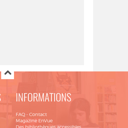
S
INFORMATIONS
FAQ
-
Contact
Magazine EnVue
Des bibliothèques accessibles