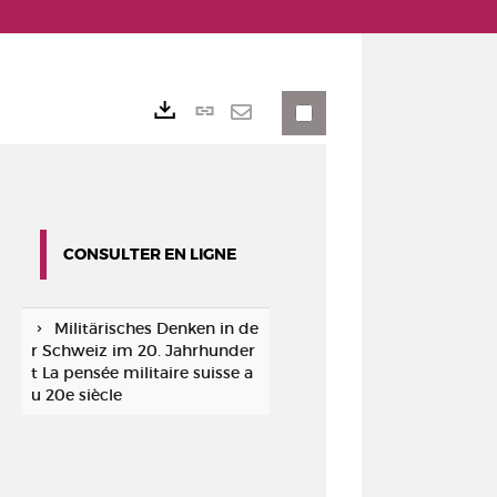
Lien
Exports
permanent
Envoyer
(Nouvelle
par
fenêtre)
mail
CONSULTER EN LIGNE
Militärisches Denken in de
r Schweiz im 20. Jahrhunder
t La pensée militaire suisse a
u 20e siècle