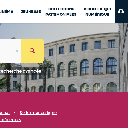
COLLECTIONS
BIBLIOTHÈQUE
CINÉMA
JEUNESSE
PATRIMONIALES
NUMÉRIQUE
Recherche avancée
achat
Se former en ligne
infolettres