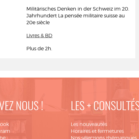
Militärisches Denken in der Schweiz im 20.
Jahrhundert La pensée militaire suisse au
20e siècle
Livres & BD
Plus de 2h.
VEZ NOUS !
LES + CONSULTÉ
book
Les nouveautés
gram
Horaires et fermetures
be
Nos sélections thématiques