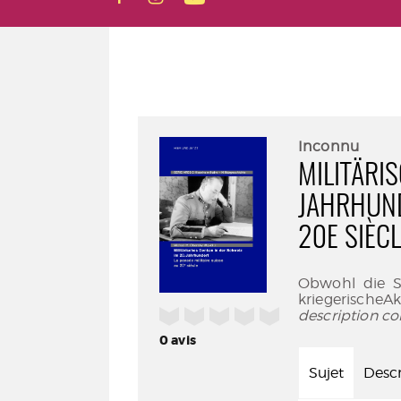
Inconnu
MILITÄRI
JAHRHUND
20E SIÈC
Obwohl die Sc
kriegerische
/5
description co
0
avis
Sujet
Descr