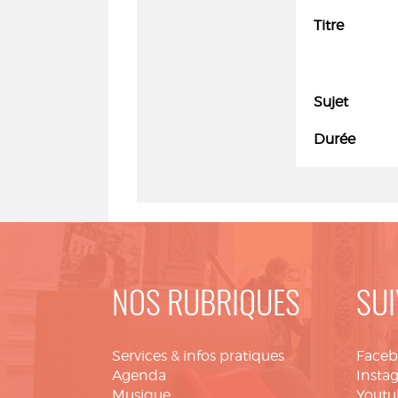
Titre
Sujet
Durée
NOS RUBRIQUES
SUI
Services & infos pratiques
Face
Agenda
Insta
Musique
Youtu