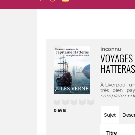
Inconnu
VOYAGES 
HATTERAS
À Liverpool, un
très bien pa
complète ci-d
/5
0
avis
Sujet
Descr
Titre