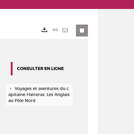
Lien
Exports
permanent
Envoyer
(Nouvelle
par
fenêtre)
mail
CONSULTER EN LIGNE
Voyages et aventures du c
apitaine Hatteras: Les Anglais
au Pôle Nord