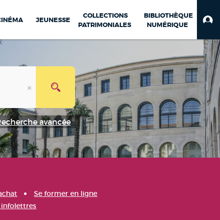
COLLECTIONS
BIBLIOTHÈQUE
CINÉMA
JEUNESSE
PATRIMONIALES
NUMÉRIQUE
Recherche avancée
achat
Se former en ligne
infolettres