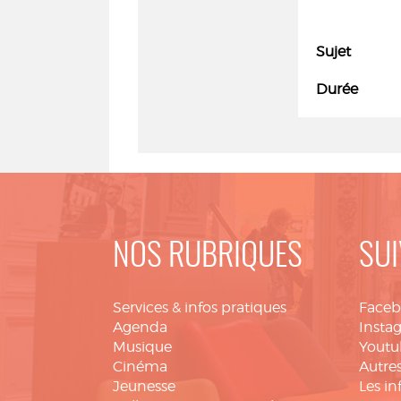
Sujet
Durée
NOS RUBRIQUES
SUI
Services & infos pratiques
Face
Agenda
Insta
Musique
Youtu
Cinéma
Autres
Jeunesse
Les in