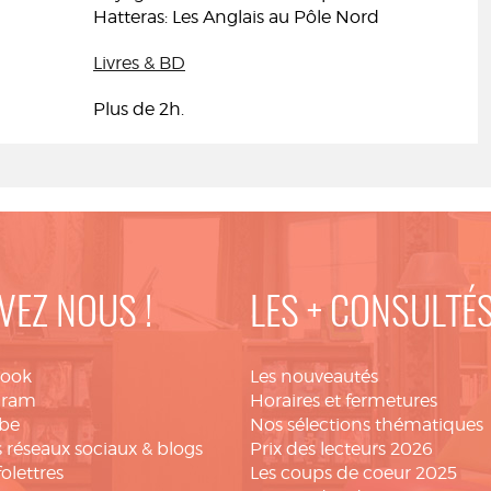
Hatteras: Les Anglais au Pôle Nord
Livres & BD
Plus de 2h.
VEZ NOUS !
LES + CONSULTÉ
book
Les nouveautés
gram
Horaires et fermetures
be
Nos sélections thématiques
 réseaux sociaux & blogs
Prix des lecteurs 2026
folettres
Les coups de coeur 2025