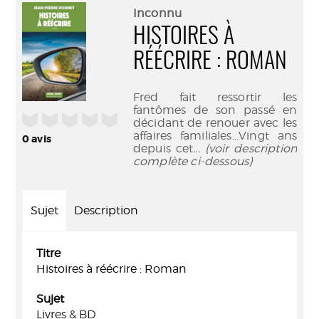
(Nouve
par
Inconnu
fenêtr
mail
HISTOIRES À
RÉÉCRIRE : ROMAN
Fred fait ressortir les
fantômes de son passé en
/5
décidant de renouer avec les
affaires familiales...Vingt ans
0
avis
depuis cet
... (voir description
complète ci-dessous)
Sujet
Description
Titre
Histoires à réécrire : Roman
Sujet
Livres & BD