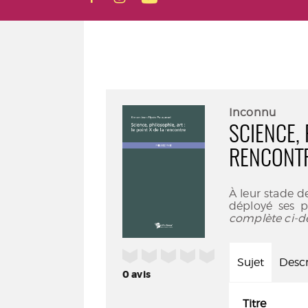
Inconnu
SCIENCE, 
RENCONT
À leur stade d
déployé ses p
complète ci-d
/5
Sujet
Descr
0
avis
Titre