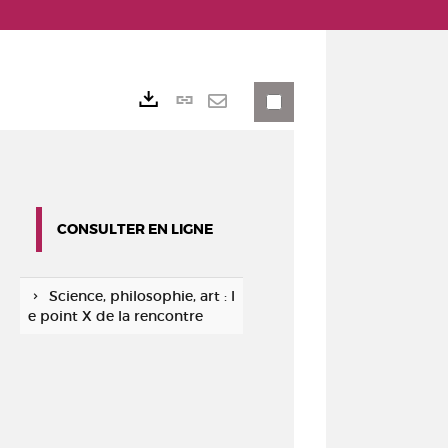
Lien
Exports
permanent
Envoyer
(Nouvelle
par
fenêtre)
mail
CONSULTER EN LIGNE
Science, philosophie, art : l
e point X de la rencontre