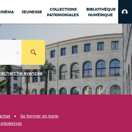
COLLECTIONS
BIBLIOTHÈQUE
CINÉMA
JEUNESSE
PATRIMONIALES
NUMÉRIQUE
Recherche avancée
achat
Se former en ligne
infolettres