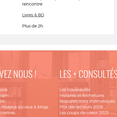
rencontre
Livres & BD
Plus de 2h.
VEZ NOUS !
LES + CONSULTÉ
book
Les nouveautés
gram
Horaires et fermetures
be
Nos sélections thématiques
 réseaux sociaux & blogs
Prix des lecteurs 2026
folettres
Les coups de coeur 2025