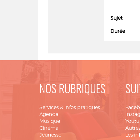
Sujet
Durée
NOS RUBRIQUES
SUI
Services & infos pratiques
Face
Agenda
Insta
Musique
Youtu
Cinéma
Autres
Jeunesse
Les in