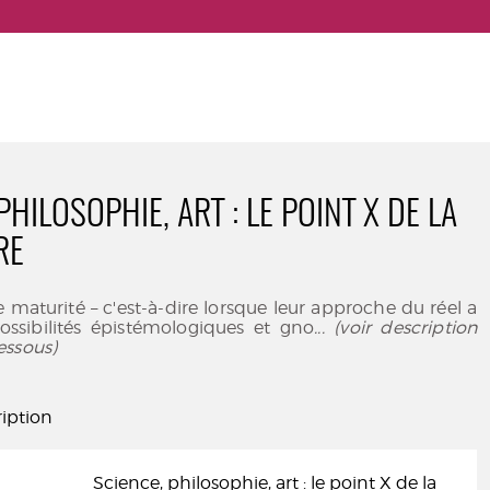
PHILOSOPHIE, ART : LE POINT X DE LA
RE
e maturité – c'est-à-dire lorsque leur approche du réel a
ossibilités épistémologiques et gno
... (voir description
essous)
iption
Science, philosophie, art : le point X de la