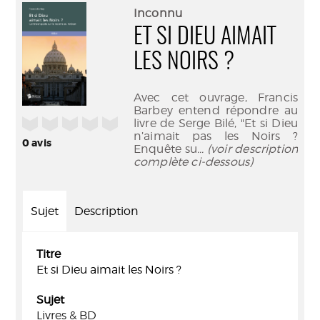
(Nouve
par
Inconnu
fenêtr
mail
ET SI DIEU AIMAIT
LES NOIRS ?
Avec cet ouvrage, Francis
Barbey entend répondre au
/5
livre de Serge Bilé, "Et si Dieu
n’aimait pas les Noirs ?
0
avis
Enquête su
... (voir description
complète ci-dessous)
Sujet
Description
Titre
Et si Dieu aimait les Noirs ?
Sujet
Livres & BD