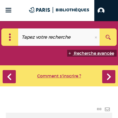
Recherche avancée
Comment s'inscrire ?
Lien
perma
Envo