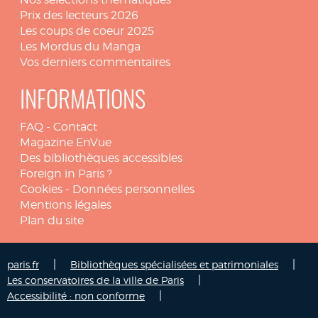
Prix des lecteurs 2026
Les coups de coeur 2025
Les Mordus du Manga
Vos derniers commentaires
INFORMATIONS
FAQ
-
Contact
Magazine EnVue
Des bibliothèques accessibles
Foreign in Paris ?
Cookies
-
Données personnelles
Mentions légales
Plan du site
|
|
paris.fr
Bibliothèques spécialisées et patrimoniales
|
Les conservatoires de la ville de Paris
|
Accessibilité : non conforme