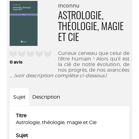
(Nouve
par
Inconnu
fenêtr
mail
ASTROLOGIE,
THÉOLOGIE, MAGIE
ET CIE
/5
Curieux cerveau que celui de
l’être humain ! Alors qu’il est
0
avis
la clé de notre évolution, de
nos progrès, de nos avancées
... (voir description complète ci-dessous)
Sujet
Description
Titre
Astrologie, théologie, magie et Cie
Sujet