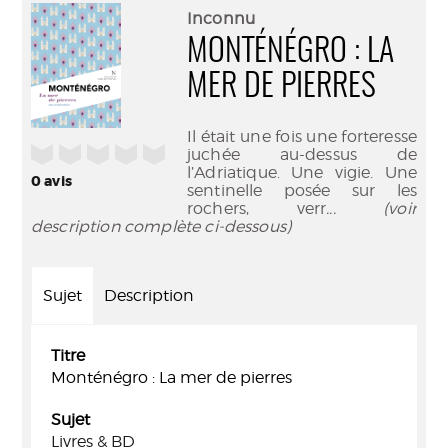
(Nouve
par
Inconnu
fenêtr
mail
MONTÉNÉGRO : LA
MER DE PIERRES
Il était une fois une forteresse
/5
juchée au-dessus de
l’Adriatique. Une vigie. Une
0
avis
sentinelle posée sur les
rochers, verr
... (voir
description complète ci-dessous)
Sujet
Description
Titre
Monténégro : La mer de pierres
Sujet
Livres & BD