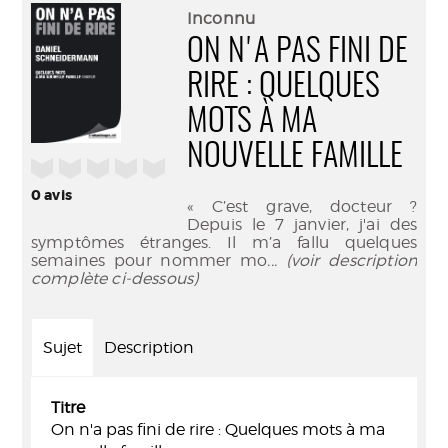
(Nouve
par
Inconnu
fenêtr
mail
ON N'A PAS FINI DE
RIRE : QUELQUES
MOTS À MA
NOUVELLE FAMILLE
/5
0
avis
« C’est grave, docteur ?
Depuis le 7 janvier, j'ai des
symptômes étranges. Il m’a fallu quelques
semaines pour nommer mo
... (voir description
complète ci-dessous)
Sujet
Description
Titre
On n'a pas fini de rire : Quelques mots à ma