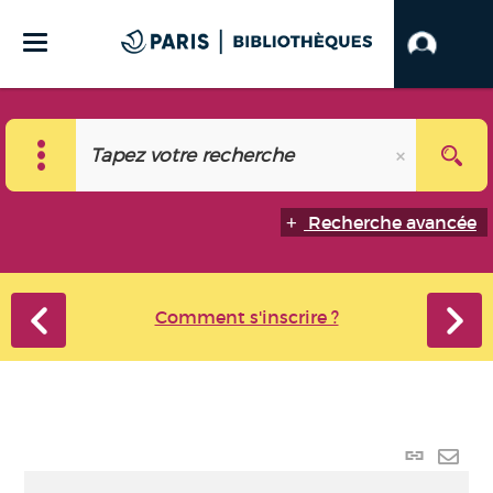
Recherche avancée
Comment s'inscrire ?
Lien
perma
Envo