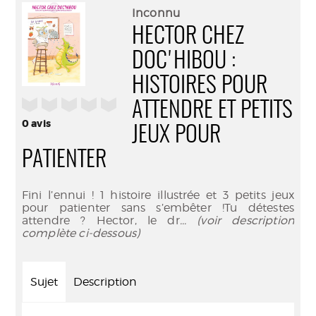
(Nouve
par
Inconnu
fenêtr
mail
HECTOR CHEZ
DOC'HIBOU :
HISTOIRES POUR
/5
ATTENDRE ET PETITS
0
avis
JEUX POUR
PATIENTER
Fini l’ennui ! 1 histoire illustrée et 3 petits jeux
pour patienter sans s’embêter !Tu détestes
attendre ? Hector, le dr
... (voir description
complète ci-dessous)
Sujet
Description