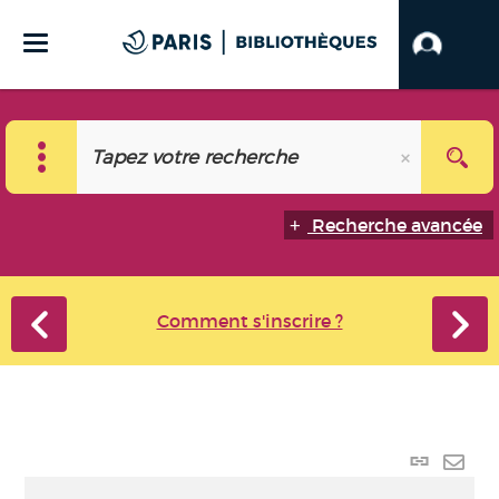
Recherche avancée
Comment s'inscrire ?
Lien
perma
Envo