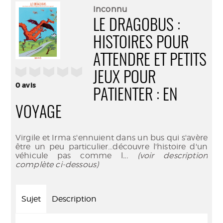
(Nouve
par
Inconnu
fenêtr
mail
LE DRAGOBUS :
HISTOIRES POUR
ATTENDRE ET PETITS
/5
JEUX POUR
0
avis
PATIENTER : EN
VOYAGE
Virgile et Irma s'ennuient dans un bus qui s'avère
être un peu particulier…découvre l'histoire d'un
véhicule pas comme l
... (voir description
complète ci-dessous)
Sujet
Description