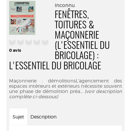
(Nouve
par
Inconnu
fenêtr
mail
FENÊTRES,
TOITURES &
MAÇONNERIE
/5
(L'ESSENTIEL DU
0
avis
BRICOLAGE) :
L'ESSENTIEL DU BRICOLAGE
Maçonnerie : démolitionsL’agencement des
espaces intérieurs et extérieurs nécessite souvent
une phase de démolition préa
... (voir description
complète ci-dessous)
Sujet
Description