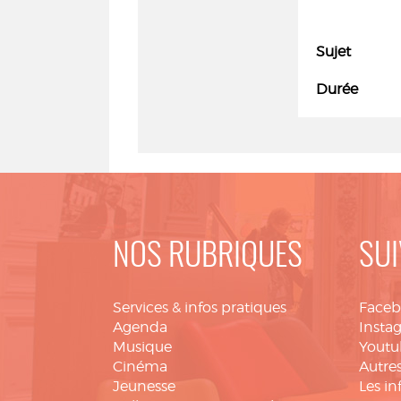
Sujet
Durée
NOS RUBRIQUES
SUI
Services & infos pratiques
Face
Agenda
Insta
Musique
Youtu
Cinéma
Autres
Jeunesse
Les in