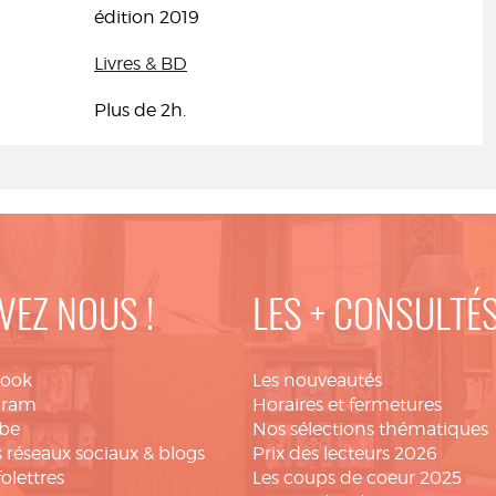
édition 2019
Livres & BD
Plus de 2h.
VEZ NOUS !
LES + CONSULTÉ
book
Les nouveautés
gram
Horaires et fermetures
be
Nos sélections thématiques
 réseaux sociaux & blogs
Prix des lecteurs 2026
folettres
Les coups de coeur 2025