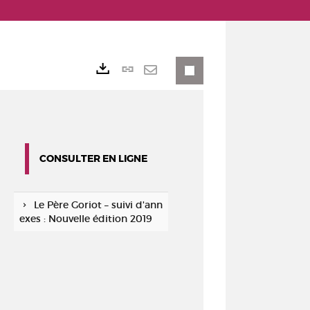
Lien
Exports
permanent
Envoyer
(Nouvelle
par
fenêtre)
mail
CONSULTER EN LIGNE
Le Père Goriot – suivi d'ann
exes : Nouvelle édition 2019