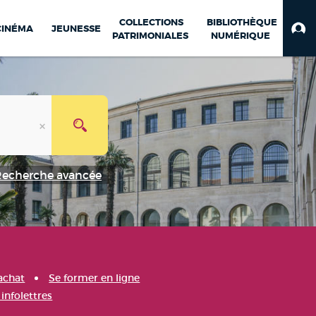
COLLECTIONS
BIBLIOTHÈQUE
CINÉMA
JEUNESSE
PATRIMONIALES
NUMÉRIQUE
Recherche avancée
achat
Se former en ligne
infolettres