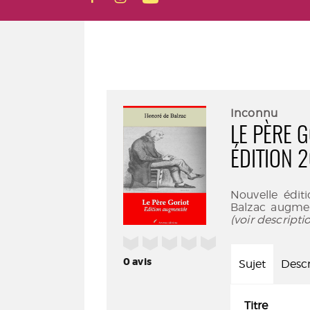
Inconnu
LE PÈRE G
ÉDITION 
Nouvelle édi
Balzac augme
(voir descript
/5
0
avis
Sujet
Descr
Titre