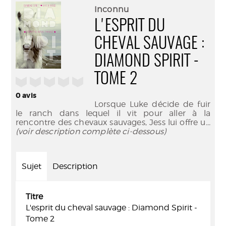
(Nouve
par
Inconnu
fenêtr
mail
L'ESPRIT DU
CHEVAL SAUVAGE :
DIAMOND SPIRIT -
TOME 2
/5
0
avis
Lorsque Luke décide de fuir
le ranch dans lequel il vit pour aller à la
rencontre des chevaux sauvages, Jess lui offre u
...
(voir description complète ci-dessous)
Sujet
Description
Titre
L'esprit du cheval sauvage : Diamond Spirit -
Tome 2