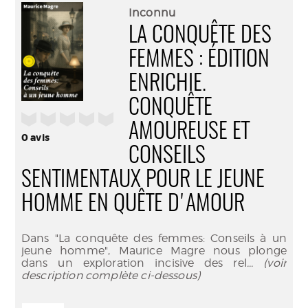
(Nouve
par
Inconnu
fenêtr
mail
LA CONQUÊTE DES
FEMMES : ÉDITION
ENRICHIE.
CONQUÊTE
/5
AMOUREUSE ET
0
avis
CONSEILS
SENTIMENTAUX POUR LE JEUNE
HOMME EN QUÊTE D'AMOUR
Dans "La conquête des femmes: Conseils à un
jeune homme", Maurice Magre nous plonge
dans un exploration incisive des rel
... (voir
description complète ci-dessous)