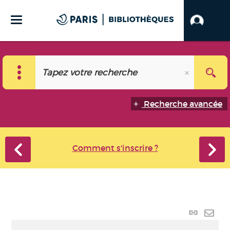
Recherche avancée
Comment s'inscrire ?
Lien
perma
Envo