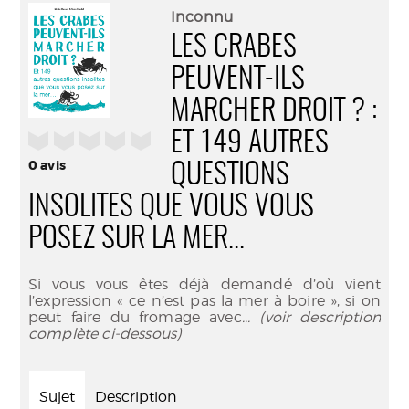
(Nouve
par
Inconnu
fenêtr
mail
LES CRABES
PEUVENT-ILS
MARCHER DROIT ? :
ET 149 AUTRES
/5
0
avis
QUESTIONS
INSOLITES QUE VOUS VOUS
POSEZ SUR LA MER...
Si vous vous êtes déjà demandé d’où vient
l’expression « ce n’est pas la mer à boire », si on
peut faire du fromage avec
... (voir description
complète ci-dessous)
Sujet
Description