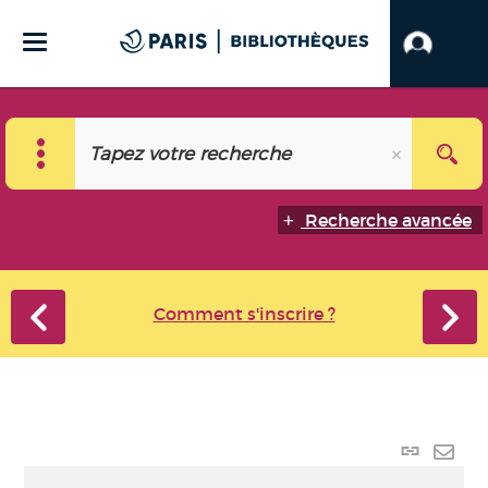
Recherche avancée
Comment s'inscrire ?
Lien
perma
Envo