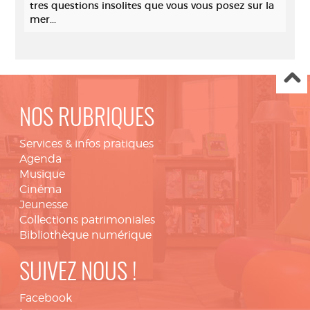
tres questions insolites que vous vous posez sur la
mer...
NOS RUBRIQUES
Services & infos pratiques
Agenda
Musique
Cinéma
Jeunesse
Collections patrimoniales
Bibliothèque numérique
SUIVEZ NOUS !
Facebook