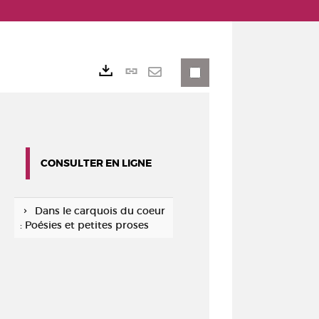
Lien
Exports
permanent
Envoyer
(Nouvelle
par
fenêtre)
mail
CONSULTER EN LIGNE
Dans le carquois du coeur
: Poésies et petites proses