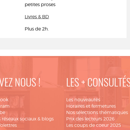
petites proses
Livres & BD
Plus de 2h.
VEZ NOUS !
LES + CONSULTÉ
book
Les nouveautés
gram
Horaires et fermetures
be
Nos sélections thématiques
 réseaux sociaux & blogs
Prix des lecteurs 2026
folettres
Les coups de coeur 2025