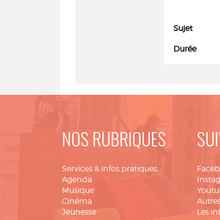
Sujet
Durée
NOS RUBRIQUES
SUI
Services & infos pratiques
Face
Agenda
Insta
Musique
Youtu
Cinéma
Autres
Jeunesse
Les in