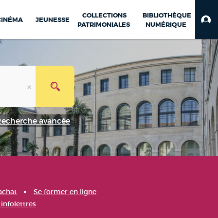
COLLECTIONS
BIBLIOTHÈQUE
CINÉMA
JEUNESSE
PATRIMONIALES
NUMÉRIQUE
Recherche avancée
achat
Se former en ligne
infolettres