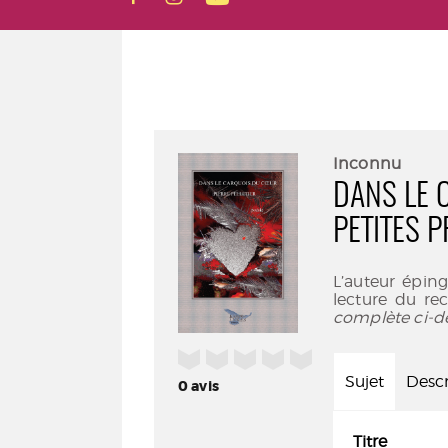
Inconnu
DANS LE 
PETITES 
L’auteur épingl
lecture du re
complète ci-d
/5
Sujet
Descr
0
avis
Titre