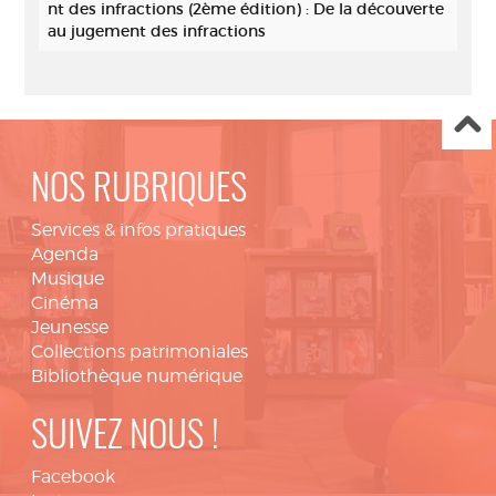
nt des infractions (2ème édition) : De la découverte
au jugement des infractions
NOS RUBRIQUES
Services & infos pratiques
Agenda
Musique
Cinéma
Jeunesse
Collections patrimoniales
Bibliothèque numérique
SUIVEZ NOUS !
Facebook