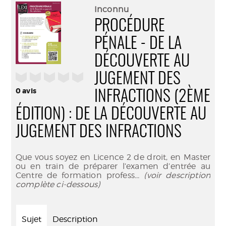
(Nouve
par
Inconnu
fenêtr
mail
PROCÉDURE
PÉNALE - DE LA
DÉCOUVERTE AU
/5
JUGEMENT DES
0
avis
INFRACTIONS (2ÈME
ÉDITION) : DE LA DÉCOUVERTE AU
JUGEMENT DES INFRACTIONS
Que vous soyez en Licence 2 de droit, en Master
ou en train de préparer l’examen d’entrée au
Centre de formation profess
... (voir description
complète ci-dessous)
Sujet
Description