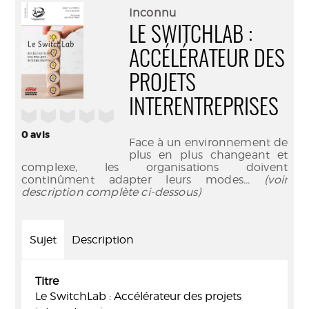
(Nouve
par
Inconnu
fenêtr
mail
LE SWITCHLAB :
ACCÉLÉRATEUR DES
PROJETS
INTERENTREPRISES
/5
0
avis
Face à un environnement de
plus en plus changeant et
complexe, les organisations doivent
continûment adapter leurs modes
... (voir
description complète ci-dessous)
Sujet
Description
Titre
Le SwitchLab : Accélérateur des projets