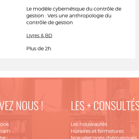
Le modèle cybernétique du contrôle de
gestion : Vers une anthropologie du
contrôle de gestion
Livres & BD
Plus de 2h.
VEZ NOUS !
LES + CONSULTÉ
book
Les nouveautés
gram
Horaires et fermetures
be
Nos sélections thématiques