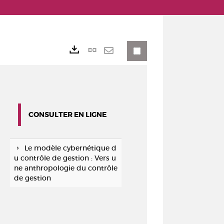
Lien
Exports
permanent
Envoyer
(Nouvelle
par
fenêtre)
mail
CONSULTER EN LIGNE
Le modèle cybernétique d
u contrôle de gestion : Vers u
ne anthropologie du contrôle
de gestion