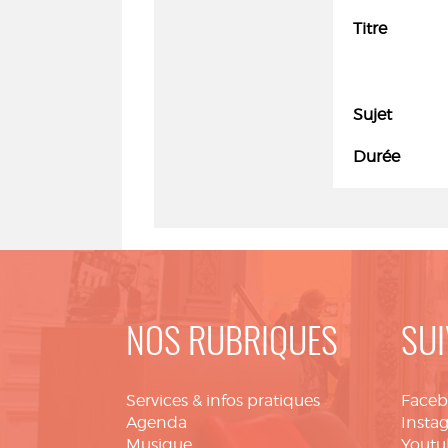
Titre
Sujet
Durée
NOS RUBRIQUES
SUI
Services & infos pratiques
Face
Agenda
Insta
Musique
Youtu