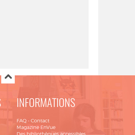
S
INFORMATIONS
FAQ
-
Contact
Magazine EnVue
Des bibliothèques accessibles