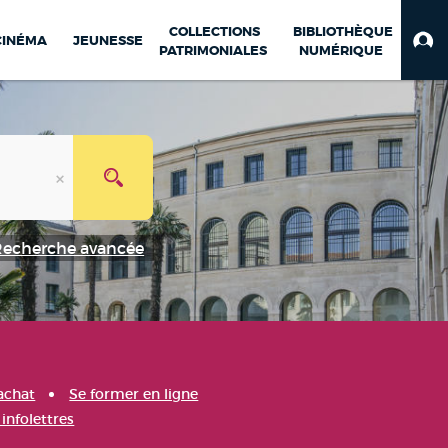
COLLECTIONS
BIBLIOTHÈQUE
CINÉMA
JEUNESSE
PATRIMONIALES
NUMÉRIQUE
Recherche avancée
achat
Se former en ligne
infolettres