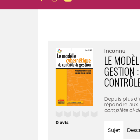
Inconnu
LE MODÈL
GESTION 
CONTRÔLE
Depuis plus d’u
répondre aux 
complète ci-d
/5
0
avis
Sujet
Descr