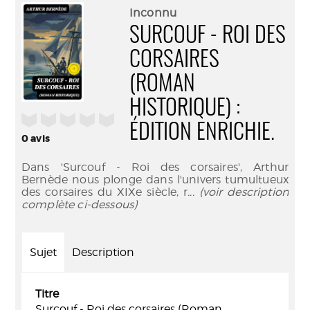
(Nouve
par
Inconnu
fenêtr
mail
SURCOUF - ROI DES
CORSAIRES
(ROMAN
HISTORIQUE) :
/5
ÉDITION ENRICHIE.
0
avis
Dans 'Surcouf - Roi des corsaires', Arthur
Bernède nous plonge dans l'univers tumultueux
des corsaires du XIXe siècle, r
... (voir description
complète ci-dessous)
Sujet
Description
Titre
Surcouf - Roi des corsaires (Roman