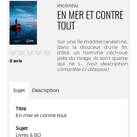
(Nouve
par
Inconnu
fenêtr
mail
EN MER ET CONTRE
TOUT
Sur une île méditerranéenne,
dans la douceur d’une fin
/5
d’été, un homme s’échoue
près du rivage. Ils sont quatre
0
avis
qui ne s
... (voir description
complète ci-dessous)
Sujet
Description
Titre
En mer et contre tout
Sujet
Livres & BD