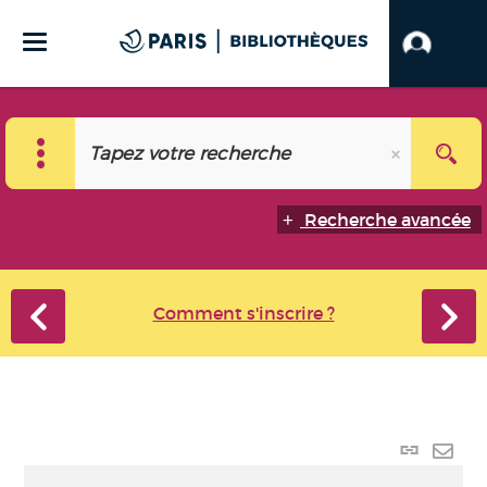
Recherche avancée
Comment s'inscrire ?
Lien
perma
Envo