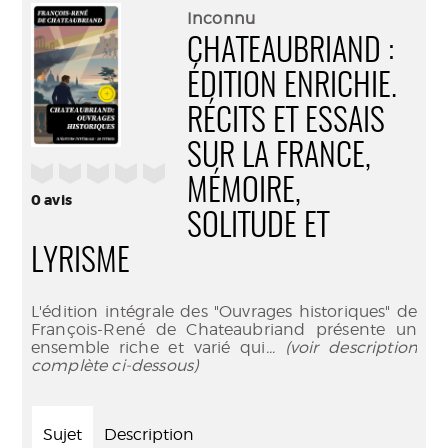
(Nouve
par
Inconnu
fenêtr
mail
CHATEAUBRIAND :
ÉDITION ENRICHIE.
RÉCITS ET ESSAIS
SUR LA FRANCE,
/5
MÉMOIRE,
0
avis
SOLITUDE ET
LYRISME
L'édition intégrale des "Ouvrages historiques" de
François-René de Chateaubriand présente un
ensemble riche et varié qui
... (voir description
complète ci-dessous)
Sujet
Description