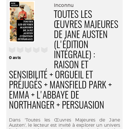
(Nouve
par
Inconnu
fenêtr
mail
TOUTES LES
ŒUVRES MAJEURES
DE JANE AUSTEN
(L'ÉDITION
/5
INTÉGRALE) :
0
avis
RAISON ET
SENSIBILITÉ + ORGUEIL ET
PRÉJUGÉS + MANSFIELD PARK +
EMMA + L'ABBAYE DE
NORTHANGER + PERSUASION
Dans 'Toutes les Œuvres Majeures de Jane
Austen', le lecteur est invité à explorer un univers