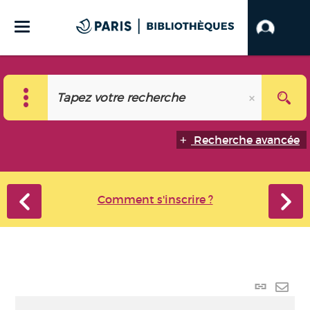
Recherche avancée
Comment s'inscrire ?
Lien
perma
Envo