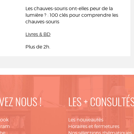
Les chauves-souris ont-elles peur de la
lumière ? : 100 clés pour comprendre les
chauves-souris
Livres & BD
Plus de 2h.
VEZ NOUS !
LES + CONSULTÉ
book
Les nouveautés
gram
Horaires et fermetures
be
Nos sélections thématiques