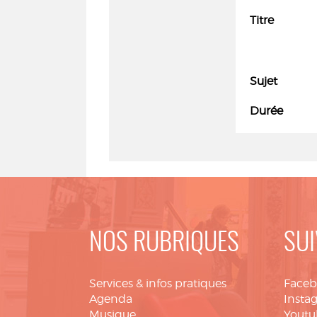
Titre
Sujet
Durée
NOS RUBRIQUES
SUI
Services & infos pratiques
Face
Agenda
Insta
Musique
Youtu