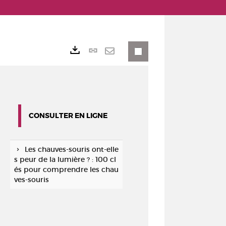
Lien
Exports
permanent
Envoyer
(Nouvelle
par
fenêtre)
mail
CONSULTER EN LIGNE
Les chauves-souris ont-elle
s peur de la lumière ? : 100 cl
és pour comprendre les chau
ves-souris