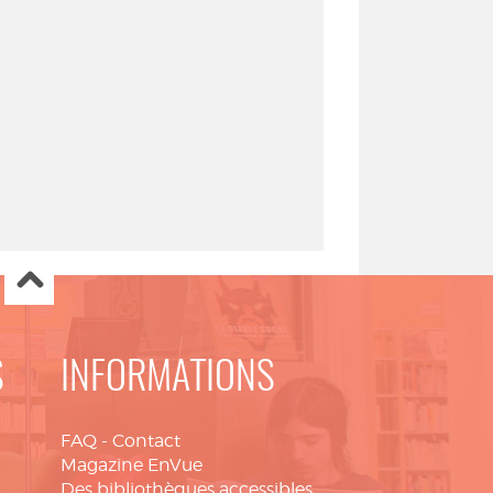
S
INFORMATIONS
FAQ
-
Contact
Magazine EnVue
Des bibliothèques accessibles