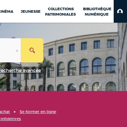
COLLECTIONS
BIBLIOTHÈQUE
CINÉMA
JEUNESSE
PATRIMONIALES
NUMÉRIQUE
Recherche avancée
achat
Se former en ligne
infolettres