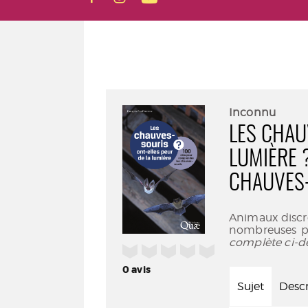
Inconnu
LES CHAU
LUMIÈRE 
CHAUVES
Animaux discre
nombreuses pr
complète ci-d
/5
0
avis
Sujet
Descr