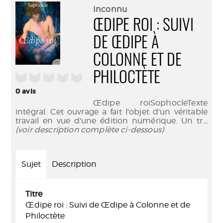
(Nouve
par
Inconnu
fenêtr
mail
ŒDIPE ROI : SUIVI
DE ŒDIPE À
COLONNE ET DE
PHILOCTÈTE
/5
0
avis
Œdipe roiSophocleTexte
intégral. Cet ouvrage a fait l'objet d'un véritable
travail en vue d'une édition numérique. Un tr
...
(voir description complète ci-dessous)
Sujet
Description
Titre
Œdipe roi : Suivi de Œdipe à Colonne et de
Philoctète