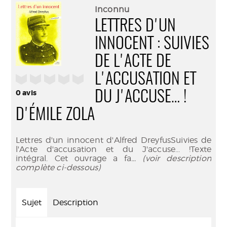
(Nouve
par
Inconnu
fenêtr
mail
LETTRES D'UN
INNOCENT : SUIVIES
DE L'ACTE DE
L'ACCUSATION ET
/5
0
avis
DU J'ACCUSE… !
D'ÉMILE ZOLA
Lettres d'un innocent d'Alfred DreyfusSuivies de
l'Acte d'accusation et du J'accuse... !Texte
intégral. Cet ouvrage a fa
... (voir description
complète ci-dessous)
Sujet
Description