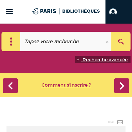
Recherche avancée
Comment s'inscrire ?
Lien
perma
Envo