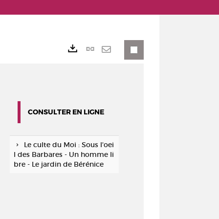
Lien
Exports
permanent
Envoyer
(Nouvelle
par
fenêtre)
mail
CONSULTER EN LIGNE
Le culte du Moi : Sous l'oei
l des Barbares - Un homme li
bre - Le jardin de Bérénice