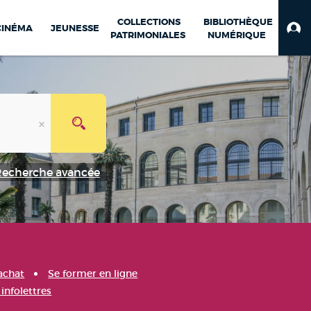
COLLECTIONS
BIBLIOTHÈQUE
CINÉMA
JEUNESSE
PATRIMONIALES
NUMÉRIQUE
Recherche avancée
achat
Se former en ligne
infolettres