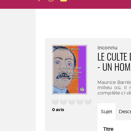
Inconnu
LE CULTE
- UN HOMM
Maurice Barrès
milieu où, il
complète ci-d
/5
0
avis
Sujet
Descr
Titre