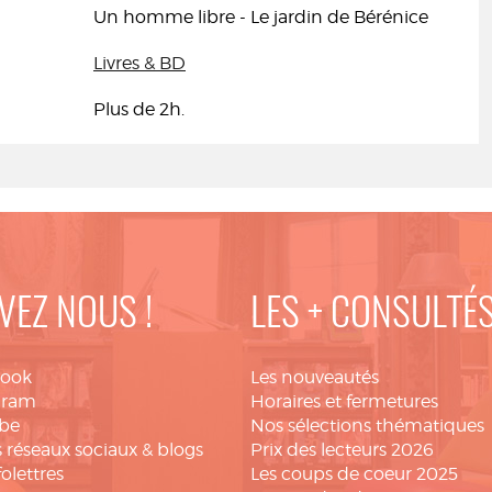
Un homme libre - Le jardin de Bérénice
Livres & BD
Plus de 2h.
VEZ NOUS !
LES + CONSULTÉ
book
Les nouveautés
gram
Horaires et fermetures
be
Nos sélections thématiques
 réseaux sociaux & blogs
Prix des lecteurs 2026
folettres
Les coups de coeur 2025