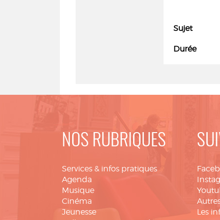
Sujet
Durée
NOS RUBRIQUES
SUI
Services & infos pratiques
Face
Agenda
Insta
Musique
Youtu
Cinéma
Autres
Jeunesse
Les in