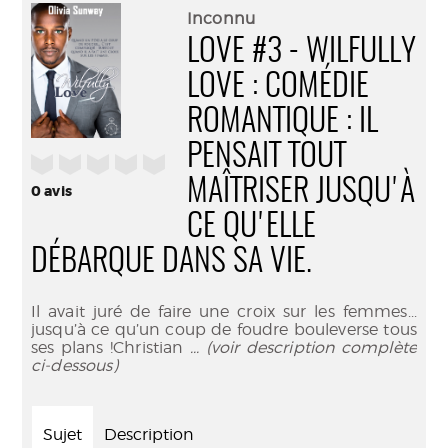
(Nouve
par
Inconnu
fenêtr
mail
LOVE #3 - WILFULLY
LOVE : COMÉDIE
ROMANTIQUE : IL
PENSAIT TOUT
/5
MAÎTRISER JUSQU'À
0
avis
CE QU'ELLE
DÉBARQUE DANS SA VIE.
Il avait juré de faire une croix sur les femmes...
jusqu’à ce qu’un coup de foudre bouleverse tous
ses plans !Christian
... (voir description complète
ci-dessous)
Sujet
Description