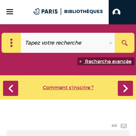
Recherche avancée
Comment s'inscrire ?
Lien
perma
Envo