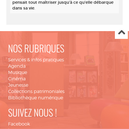
pensait tout maîtriser jusqu'à ce qu'elle débarque
dans sa vie.
NOS RUBRIQUES
Services & infos pratiques
Agenda
Musique
Cinéma
Jeunesse
Collections patrimoniales
Bibliothèque numérique
SUIVEZ NOUS !
Facebook