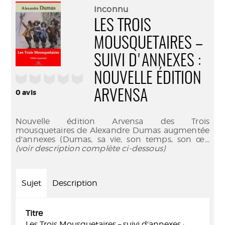
(Nouve
par
Inconnu
fenêtr
mail
LES TROIS
MOUSQUETAIRES –
SUIVI D'ANNEXES :
NOUVELLE ÉDITION
/5
0
avis
ARVENSA
Nouvelle édition Arvensa des Trois
mousquetaires de Alexandre Dumas augmentée
d'annexes (Dumas, sa vie, son temps, son œ
...
(voir description complète ci-dessous)
Sujet
Description
Titre
Les Trois Mousquetaires – suivi d'annexes :