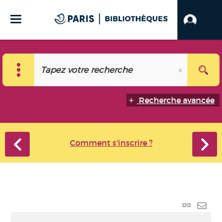
Recherche avancée
Comment s'inscrire ?
Lien
perma
Envo